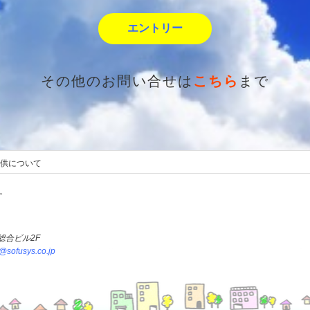
エントリー
その他のお問い合せは
こちら
まで
供について
す
竹総合ビル2F
o@sofusys.co.jp