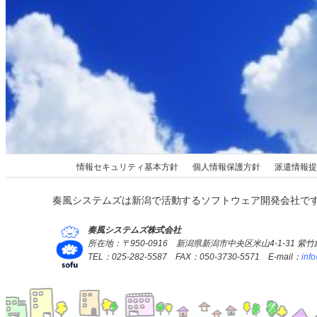
情報セキュリティ基本方針
個人情報保護方針
派遣情報提
奏風システムズは新潟で活動するソフトウェア開発会社で
奏風システムズ株式会社
所在地：〒950-0916 新潟県新潟市中央区米山4-1-31 紫
TEL：025-282-5587 FAX：050-3730-5571 E-mail：
inf